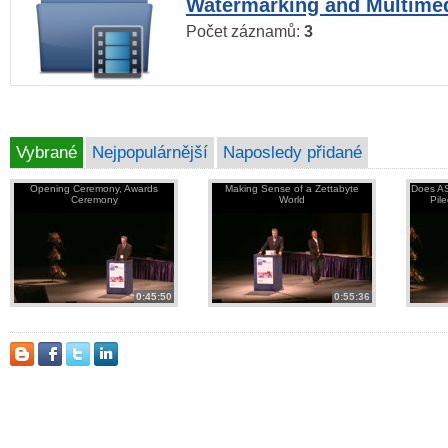
Watermarking and Multimed
Počet záznamů:
3
Vybrané
Nejpopulárnější
Naposledy přidané
Opening Ceremony, Awards
Making Sense of a Zettabyte
Does AS
Ceremony
World
Pil
0:45:50
0:55:36