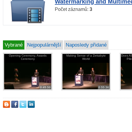
Watermarking and Multimed
Počet záznamů:
3
Vybrané
Nejpopulárnější
Naposledy přidané
Opening Ceremony, Awards
Making Sense of a Zettabyte
Does AS
Ceremony
World
Pil
0:45:50
0:55:36