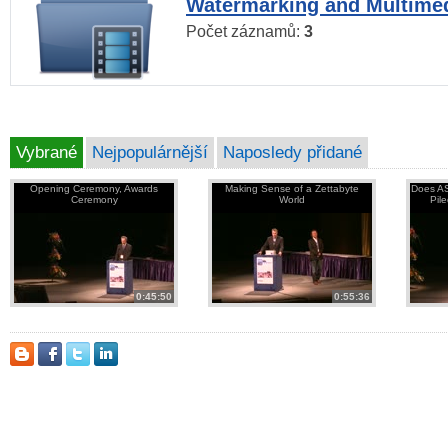
Watermarking and Multimed
Počet záznamů:
3
Vybrané
Nejpopulárnější
Naposledy přidané
Opening Ceremony, Awards
Making Sense of a Zettabyte
Does AS
Ceremony
World
Pil
0:45:50
0:55:36