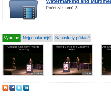
Watermarking and Multimed
Počet záznamů:
3
Vybrané
Nejpopulárnější
Naposledy přidané
Opening Ceremony, Awards
Making Sense of a Zettabyte
Does AS
Ceremony
World
Pil
0:45:50
0:55:36