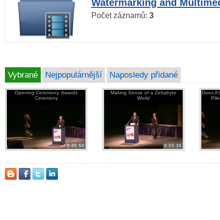
Watermarking and Multimed
Počet záznamů:
3
Vybrané
Nejpopulárnější
Naposledy přidané
Opening Ceremony, Awards
Making Sense of a Zettabyte
Does AS
Ceremony
World
Pil
0:45:50
0:55:36