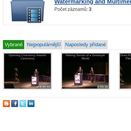
Watermarking and Multimed
Počet záznamů:
3
Vybrané
Nejpopulárnější
Naposledy přidané
Opening Ceremony, Awards
Making Sense of a Zettabyte
Does AS
Ceremony
World
Pil
0:45:50
0:55:36