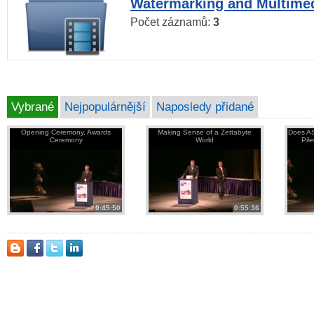
Watermarking and Multimed
Počet záznamů:
3
Vybrané
Nejpopulárnější
Naposledy přidané
Opening Ceremony, Awards
Making Sense of a Zettabyte
Does AS
Ceremony
World
Pil
0:45:50
0:55:36