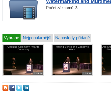
Watermarking and Multimed
Počet záznamů:
3
Vybrané
Nejpopulárnější
Naposledy přidané
Opening Ceremony, Awards
Making Sense of a Zettabyte
Does AS
Ceremony
World
Pil
0:45:50
0:55:36