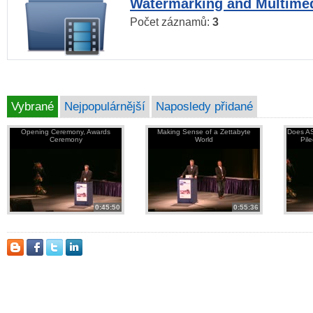
Watermarking and Multimed
Počet záznamů:
3
Vybrané
Nejpopulárnější
Naposledy přidané
Opening Ceremony, Awards
Making Sense of a Zettabyte
Does AS
Ceremony
World
Pil
0:45:50
0:55:36