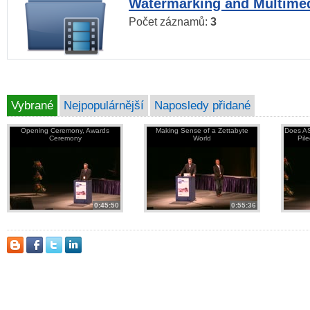
Watermarking and Multimed
Počet záznamů:
3
Vybrané
Nejpopulárnější
Naposledy přidané
Opening Ceremony, Awards
Making Sense of a Zettabyte
Does AS
Ceremony
World
Pil
0:45:50
0:55:36