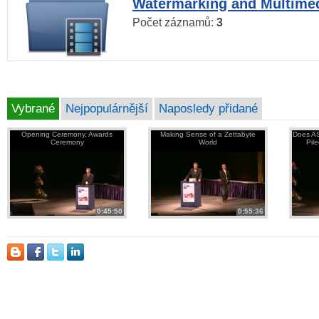
Watermarking and Multimed
Počet záznamů:
3
Vybrané
Nejpopulárnější
Naposledy přidané
Opening Ceremony, Awards
Making Sense of a Zettabyte
Does AS
Ceremony
World
Pil
0:45:50
0:55:36