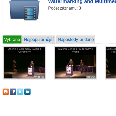
Watermarking and Multimed
Počet záznamů:
3
Vybrané
Nejpopulárnější
Naposledy přidané
Opening Ceremony, Awards
Making Sense of a Zettabyte
Does AS
Ceremony
World
Pil
0:45:50
0:55:36