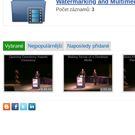
Watermarking and Multimed
Počet záznamů:
3
Vybrané
Nejpopulárnější
Naposledy přidané
Opening Ceremony, Awards
Making Sense of a Zettabyte
Does AS
Ceremony
World
Pil
0:45:50
0:55:36