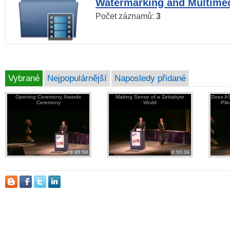
Watermarking and Multimed
Počet záznamů:
3
Vybrané
Nejpopulárnější
Naposledy přidané
Opening Ceremony, Awards
Making Sense of a Zettabyte
Does AS
Ceremony
World
Pil
0:45:50
0:55:36