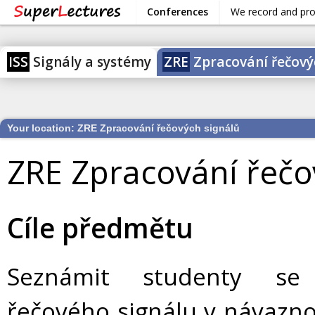
Conferences
We record and pr
ISS
Signály a systémy
ZRE
Zpracování řečový
Your location:
ZRE Zpracování řečových signálů
ZRE Zpracování řečo
Cíle předmětu
Seznámit studenty se z
řečového signálu v návaznos