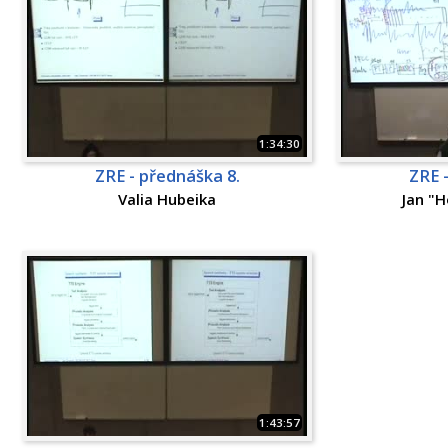
1:34:30
ZRE - přednáška 8.
ZRE 
Valia Hubeika
Jan "
1:43:57