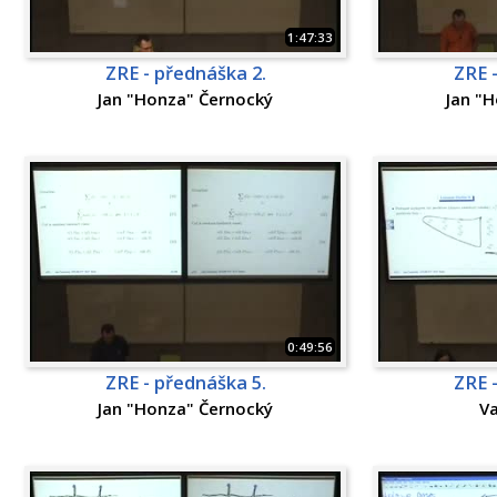
1:47:33
ZRE - přednáška 2.
ZRE 
Jan "Honza" Černocký
Jan "
0:49:56
ZRE - přednáška 5.
ZRE 
Jan "Honza" Černocký
Va