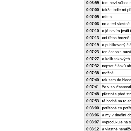
0:06:59
tom neví vůbec n
0:07:00
takže todle mi p
0:07:05
místa
0:07:06
no a teď vlastně
0:07:10
a já nevím jestli
0:07:13
ani třeba hrozně
0:07:19
a publikovaný čl
0:07:23
ten časopis musí
0:07:27
a kolik takových
0:07:32
napsat článků aby
0:07:38
možné
0:07:40
tak sem do hleda
0:07:41
že v současnosti
0:07:48
přestože před sto
0:07:53
té hodně na to a
0:08:00
potřebné co potř
0:08:06
a my v dnešní d
0:08:07
vyprodukuje na s
0:08:12
a vlastně nemůžem