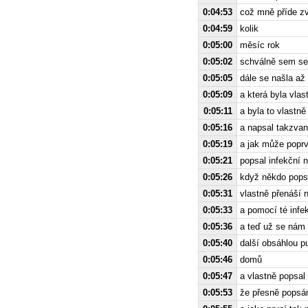
0:04:53
což mně příde zv
0:04:59
kolik
0:05:00
měsíc rok
0:05:02
schválně sem se 
0:05:05
dále se našla až 
0:05:09
a která byla vla
0:05:11
a byla to vlastn
0:05:16
a napsal takzvan
0:05:19
a jak může popr
0:05:21
popsal infekční n
0:05:26
když někdo pops
0:05:31
vlastně přenáší n
0:05:33
a pomocí té infe
0:05:36
a teď už se nám t
0:05:40
další obsáhlou p
0:05:46
domů
0:05:47
a vlastně popsal
0:05:53
že přesně popsán