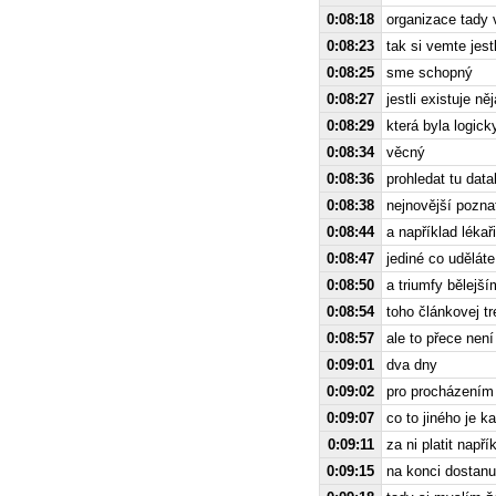
0:08:18
organizace tady 
0:08:23
tak si vemte jestl
0:08:25
sme schopný
0:08:27
jestli existuje n
0:08:29
která byla logic
0:08:34
věcný
0:08:36
prohledat tu data
0:08:38
nejnovější pozna
0:08:44
a například lékař
0:08:47
jediné co uděláte
0:08:50
a triumfy bělejš
0:08:54
toho článkovej tre
0:08:57
ale to přece není
0:09:01
dva dny
0:09:02
pro procházením 
0:09:07
co to jiného je 
0:09:11
za ni platit např
0:09:15
na konci dostanu