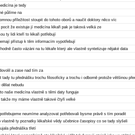
edicína je tedy
né půlíme na
omnou příležitost stoupit do tohoto oborů a naučit doktory něco víc
ocit že existuje jí medicína lékaři pak je taková velká ze
u ty lidi kteří to lékaři potřebují
 nemají přístup k těm informacím vypotřebují
hodně často vázáni na tu lékaře který ale vlastně syntetizuje nějaké data
dovolil a zase nad tím za
 tady tu přednášku trochu filosoficky a trochu i odborně protože většinou pře
e dělat nebudu
 to naše medicína vlastně s těmi daty funguje
 takže my máme vlastně takové čtyři velké
i potřebujeme neumíme analyzovat potřebovali bysme právě s tím poradit
o vlastně ty poznatky lékařské vědy učebnice časopisy co se tady slyšeli
jala přednáška třetí