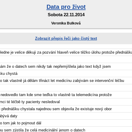
Data pro život
Sobota 22.11.2014
Veronika Bulková
Zobrazit přepis řeči jako čistý text
ledne je velice děkuji za pozvání hlaveň velice těžko úlohu protože přednáš
nám že o datech sem nikdy tak nepřemýšlela jako text když jsem
šku chystá
o tak vlastně já dělám třináct let medicínu zabývám se intervenční léčbu
ní nedovedlo tam kde sme teďka to vlastně ta telemedicína protože
mci té léčbě ty pacienty nesledoval
u přednášku chystala najednou sem objevila že existuje nový obor
abývá daty
o tom jak to pojmout dál
ou sem zjistila že celá medicinální jenom o datech