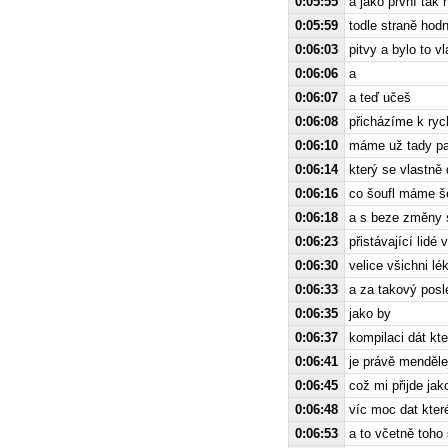
0:05:55
a jako první tak 
0:05:59
todle straně hod
0:06:03
pitvy a bylo to v
0:06:06
a
0:06:07
a teď učeš
0:06:08
přicházíme k ryc
0:06:10
máme už tady pan
0:06:14
který se vlastně
0:06:16
co šoufl máme še
0:06:18
a s beze změny se
0:06:23
přistávající lidé
0:06:30
velice všichni lé
0:06:33
a za takový posl
0:06:35
jako by
0:06:37
kompilaci dát kte
0:06:41
je právě menděle
0:06:45
což mi přijde jak
0:06:48
víc moc dat kter
0:06:53
a to včetně toho