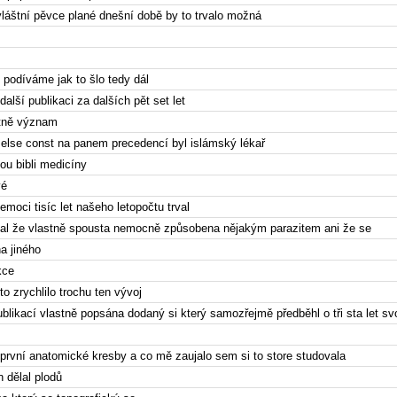
láštní pěvce plané dnešní době by to trvalo možná
podíváme jak to šlo tedy dál
další publikaci za dalších pět set let
stně význam
ě else const na panem precedencí byl islámský lékař
ou bibli medicíny
vé
emoci tisíc let našeho letopočtu trval
al že vlastně spousta nemocně způsobena nějakým parazitem ani že se
a jiného
kce
o zrychlilo trochu ten vývoj
ublikací vlastně popsána dodaný si který samozřejmě předběhl o tři sta let sv
 první anatomické kresby a co mě zaujalo sem si to store studovala
 dělal plodů