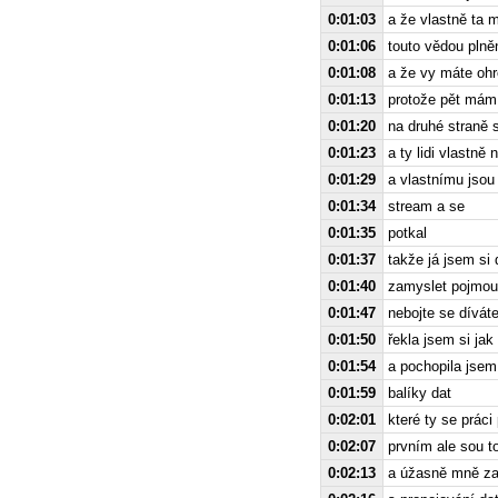
0:01:03
a že vlastně ta m
0:01:06
touto vědou plně
0:01:08
a že vy máte ohr
0:01:13
protože pět mám p
0:01:20
na druhé straně so
0:01:23
a ty lidi vlastně
0:01:29
a vlastnímu jsou 
0:01:34
stream a se
0:01:35
potkal
0:01:37
takže já jsem si 
0:01:40
zamyslet pojmout
0:01:47
nebojte se dívát
0:01:50
řekla jsem si jak
0:01:54
a pochopila jsem
0:01:59
balíky dat
0:02:01
které ty se prác
0:02:07
prvním ale sou t
0:02:13
a úžasně mně zau