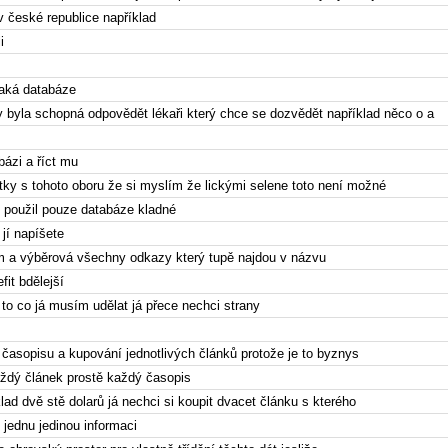
v české republice například
i
ějaká databáze
ky byla schopná odpovědět lékaři který chce se dozvědět například něco o a
bázi a říct mu
tky s tohoto oboru že si myslím že lickými selene toto není možné
i použil pouze databáze kladné
 jí napíšete
ím a výběrová všechny odkazy který tupě najdou v názvu
fit bdělejší
 to co já musím udělat já přece nechci strany
časopisu a kupování jednotlivých článků protože je to byznys
každý článek prostě každý časopis
íklad dvě stě dolarů já nechci si koupit dvacet článku s kterého
 jednu jedinou informaci