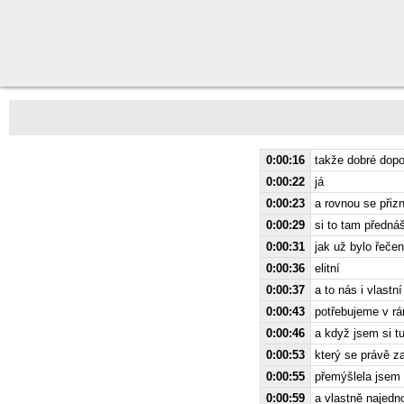
0:00:16
takže dobré dopo
0:00:22
já
0:00:23
a rovnou se přiz
0:00:29
si to tam předná
0:00:31
jak už bylo řečen
0:00:36
elitní
0:00:37
a to nás i vlast
0:00:43
potřebujeme v rá
0:00:46
a když jsem si t
0:00:53
který se právě z
0:00:55
přemýšlela jsem 
0:00:59
a vlastně najedn