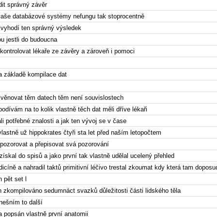
dit správný závěr
y vaše databázové systémy nefungu tak stoprocentně
vyhodí ten správný výsledek
ou jestli do budoucna
kontrolovat lékaře ze závěry a zároveň i pomoci
a základě kompilace dat
 věnovat těm datech těm není souvislostech
podívám na to kolik vlastně těch dat měli dříve lékaři
i potřebné znalosti a jak ten vývoj se v čase
vlastně už hippokrates čtyři sta let před naším letopočtem
pozorovat a přepisovat svá pozorování
získal do spisů a jako první tak vlastně udělal ucelený přehled
cíně a nahradil taktů primitivní léčivo trestal zkoumat kdy která tam doposu
 pět set l
n zkompilováno sedumnáct svazků důležitosti části lidského těla
dnešním to další
 a popsán vlastně první anatomii