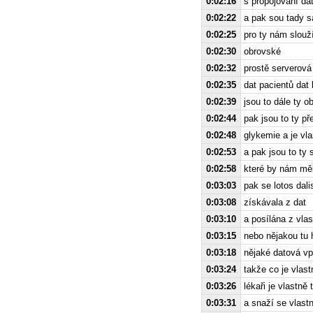
0:02:16
s propojování dat
0:02:22
a pak sou tady s
0:02:25
pro ty nám slouž
0:02:30
obrovské
0:02:32
prostě serverová
0:02:35
dat pacientů dat 
0:02:39
jsou to dále ty o
0:02:44
pak jsou to ty pře
0:02:48
glykemie a je vl
0:02:53
a pak jsou to ty
0:02:58
které by nám měl
0:03:03
pak se lotos dali
0:03:08
získávala z dat
0:03:10
a posílána z vlas
0:03:15
nebo nějakou tu 
0:03:18
nějaké datová vp
0:03:24
takže co je vlast
0:03:26
lékaři je vlastn
0:03:31
a snaží se vlast