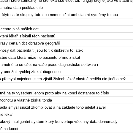
abází které samozřejmě ste lékařské vidět tak fungují stejně jako ve státní 
amotná data podklad cíle
í čtyři na té skupiny toto sou nemocniční ambulantní systémy to sou
 centra plná našich dat
která lékaři získali těch pacientů
brazy certain dct obrazová geografií
nosy dat pacienta ti jsou to t k diskrétní to látek
astně data která může no pacientu přímo získat
 samotné to co ušet na vaše práce diagnostické software i
y umožnit rychlej získat diagnosou
s přemysl najednou jsem zjistil živlech lékař vlastně nedělá nic jiného než
tně na ty vyšetření jenom proto aby na konci dostanete to číslo
hodnotu a vlastně získal tonda
adla smysl snažil zkompilovat a na základě toho udělat závěr
ně lékař
ě takový inteligentní systém který konvertuje všechny data dohromady
ně na konci