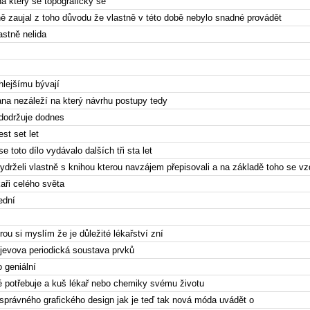
na který se topografický se
ně zaujal z toho důvodu že vlastně v této době nebylo snadné provádět
lastně nelida
hlejšímu bývají
a nezáleží na který návrhu postupy tedy
 dodržuje dodnes
st set let
 toto dílo vydávalo dalších tři sta let
 vydrželi vlastně s knihou kterou navzájem přepisovali a na základě toho se vz
kaři celého světa
ední
rou si myslím že je důležité lékařství zní
jevova periodická soustava prvků
o geniální
é potřebuje a kuš lékař nebo chemiky svému životu
 správného grafického design jak je teď tak nová móda uvádět o