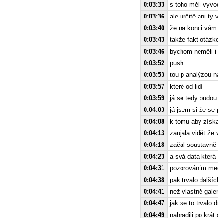
0:03:33
s toho měli vyvo
0:03:36
ale určitě ani t
0:03:40
že na konci vám 
0:03:43
takže fakt otázk
0:03:46
bychom neměli i 
0:03:52
push
0:03:53
tou p analýzou n
0:03:57
které od lidí
0:03:59
já se tedy budou
0:04:03
já jsem si že se 
0:04:08
k tomu aby získal
0:04:13
zaujala vidět že 
0:04:18
začal soustavně 
0:04:23
a svá data která 
0:04:31
pozorováním medi
0:04:38
pak trvalo dalších
0:04:41
než vlastně gale
0:04:47
jak se to trvalo 
0:04:49
nahradili po krát