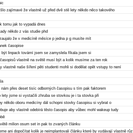
ic
řišlo zajímavé že vlastně už před dvě stě lety někdo něco takového
 k tomu jak to vypadá dnes
 tady někdo z vás studie phd
 zaujalo že v medicíně měsíce p jedna p g musíte mít
ánek časopise
 být linpack tovární jsem se zamyslela říkala jsem si
 časopisů vlastně na světě musí být a kolik musíme za ten rok
 vlastně naše šíření pěti studenti mohli si dodělat opět vstupy to není
la
 nám přes deset tisíc odborných časopisu s tím pak faktorem
 lety jsme si vystačili zhruba se stovkou je i ta stovka při
by někdo oboru medicíny dál schopni stovky časopisu si vybrat o
ebuje aby vlastně odebírá těsto časopis aby vůbec mohl wakeup tudy
obě
větě milion osum set in pak to zvaných článku
e ani dopočítat kolik je neimplantovali článku které by vydávají vlastně růz