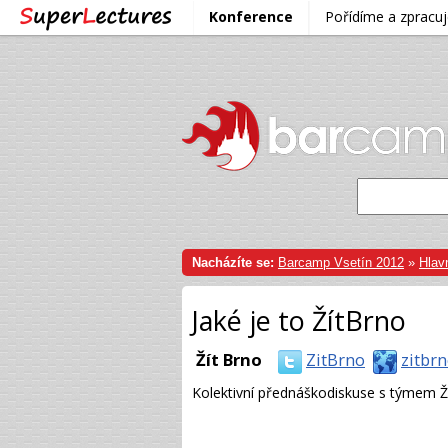
Konference
Pořídíme a zprac
Nacházíte se:
Barcamp Vsetín 2012
»
Hlavn
Jaké je to ŽítBrno
Žít Brno
ZitBrno
zitbrn
Kolektivní přednáškodiskuse s týmem Ž
VIDEO
STÁHNOUT / SDÍLET
INF