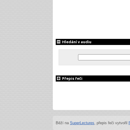
Hledání v audiu
Přepis řeči
Běží na
SuperLectures
, přepis řeči vytvořil