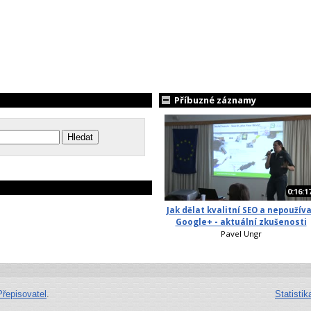
Příbuzné záznamy
0:16:1
Jak dělat kvalitní SEO a nepoužív
Google+ - aktuální zkušenosti
Pavel Ungr
Přepisovatel
.
Statistik