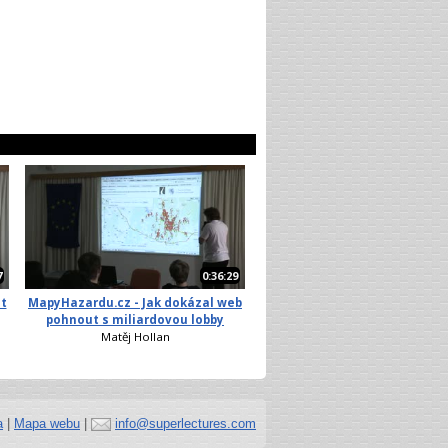
7
0:36:29
at
MapyHazardu.cz - Jak dokázal web
pohnout s miliardovou lobby
Matěj Hollan
a
|
Mapa webu
|
info@superlectures.com