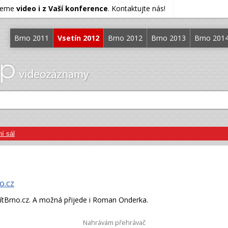
ujeme
video i z Vaší konference
. Kontaktujte nás!
Brno 2011
Vsetín 2012
Brno 2012
Brno 2013
Brno 201
í sál
o.cz
ítBrno.cz. A možná přijede i Roman Onderka.
Nahrávám přehrávač
55%
ORMACE
TRANSKRIPT