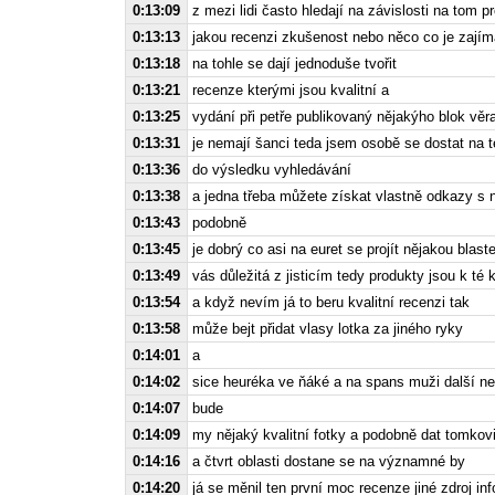
0:13:09
z mezi lidi často hledají na závislosti na tom p
0:13:13
jakou recenzi zkušenost nebo něco co je zajím
0:13:18
na tohle se dají jednoduše tvořit
0:13:21
recenze kterými jsou kvalitní a
0:13:25
vydání při petře publikovaný nějakýho blok věr
0:13:31
je nemají šanci teda jsem osobě se dostat na 
0:13:36
do výsledku vyhledávání
0:13:38
a jedna třeba můžete získat vlastně odkazy s 
0:13:43
podobně
0:13:45
je dobrý co asi na euret se projít nějakou blast
0:13:49
vás důležitá z jisticím tedy produkty jsou k té 
0:13:54
a když nevím já to beru kvalitní recenzi tak
0:13:58
může bejt přidat vlasy lotka za jiného ryky
0:14:01
a
0:14:02
sice heuréka ve ňáké a na spans muži další ne
0:14:07
bude
0:14:09
my nějaký kvalitní fotky a podobně dat tomkovi
0:14:16
a čtvrt oblasti dostane se na významné by
0:14:20
já se měnil ten první moc recenze jiné zdroj inf