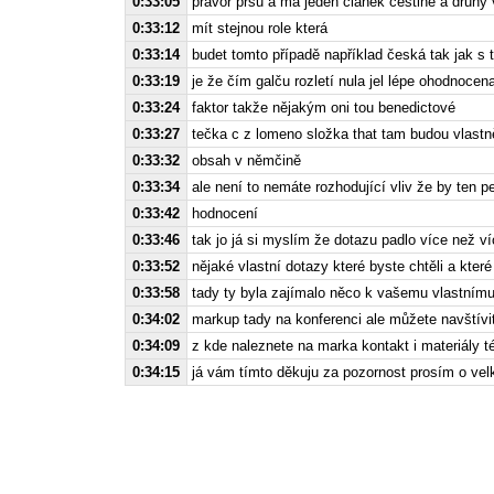
0:33:05
pravor prsu a má jeden článek češtině a druhý
0:33:12
mít stejnou role která
0:33:14
budet tomto případě například česká tak jak s 
0:33:19
je že čím galču rozletí nula jel lépe ohodnocena
0:33:24
faktor takže nějakým oni tou benedictové
0:33:27
tečka c z lomeno složka that tam budou vlast
0:33:32
obsah v němčině
0:33:34
ale není to nemáte rozhodující vliv že by ten p
0:33:42
hodnocení
0:33:46
tak jo já si myslím že dotazu padlo více než 
0:33:52
nějaké vlastní dotazy které byste chtěli a které
0:33:58
tady ty byla zajímalo něco k vašemu vlastním
0:34:02
markup tady na konferenci ale můžete navštívi
0:34:09
z kde naleznete na marka kontakt i materiály t
0:34:15
já vám tímto děkuju za pozornost prosím o vel