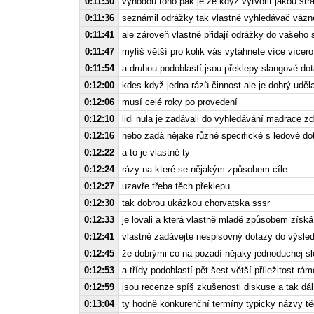
0:11:30
výhodou toho pak je že když vytvořit jakou str
0:11:36
seznámil odrážky tak vlastně vyhledávač vázn
0:11:41
ale zároveň vlastně přidají odrážky do vaše
0:11:47
mylíš větší pro kolik vás vytáhnete více vícero
0:11:54
a druhou podoblastí jsou překlepy slangové do
0:12:00
kdes když jedna rázů činnost ale je dobrý uděl
0:12:06
musí celé roky po provedení
0:12:10
lidi nula je zadávali do vyhledávání madrace 
0:12:16
nebo zadá nějaké různé specifické s ledové dot
0:12:22
a to je vlastně ty
0:12:24
rázy na které se nějakým způsobem cíle
0:12:27
uzavře třeba těch překlepu
0:12:30
tak dobrou ukázkou chorvatska sssr
0:12:33
je lovali a která vlastně mladě způsobem získá
0:12:41
vlastně zadávejte nespisovný dotazy do výsle
0:12:45
že dobrými co na pozadí nějaky jednoduchej sl
0:12:53
a třídy podoblastí pět šest větší příležitost rá
0:12:59
jsou recenze spíš zkušenosti diskuse a tak dál
0:13:04
ty hodně konkurenční termíny typicky názvy těc