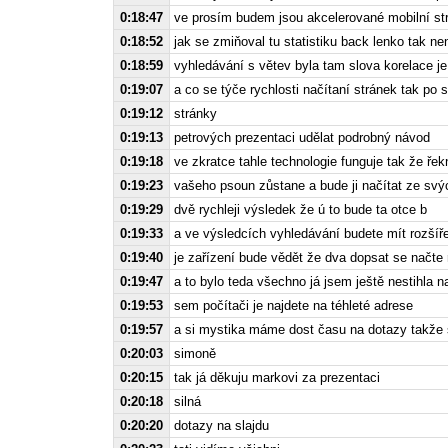
0:18:47
ve prosím budem jsou akcelerované mobilní st
0:18:52
jak se zmiňoval tu statistiku back lenko tak nen
0:18:59
vyhledávání s větev byla tam slova korelace je 
0:19:07
a co se týče rychlosti načítaní stránek tak po 
0:19:12
stránky
0:19:13
petrových prezentaci udělat podrobný návod
0:19:18
ve zkratce tahle technologie funguje tak že řek
0:19:23
vašeho psoun zůstane a bude ji načítat ze svý
0:19:29
dvě rychleji výsledek že ú to bude ta otce b
0:19:33
a ve výsledcích vyhledávání budete mít rozšíř
0:19:40
je zařízení bude vědět že dva dopsat se načte r
0:19:47
a to bylo teda všechno já jsem ještě nestihla na
0:19:53
sem počítači je najdete na téhleté adrese
0:19:57
a si mystika máme dost času na dotazy takže 
0:20:03
simoně
0:20:15
tak já děkuju markovi za prezentaci
0:20:18
silná
0:20:20
dotazy na slajdu