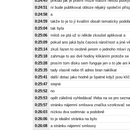
0:24:45
příklad jak je právní může vlastní nesou posky
0:24:51
ní bude publikovat obloze nějaký společní pří
0:24:58
a
0:24:59
takže to je to jí kvalitní obsah tematicky podo
0:25:04
tak byla
0:25:06
miloš se ptá už si někde zkoušel aplikovat a
0:25:09
pokud ano jaká byla časová náročnost a jiné vě
0:25:14
zkuš řazen to osobně jenom o jednoho mluví z
0:25:18
zahrnuje to asi dvě hodiny klikáním protože se
0:25:28
prosím tom disku sem funguje jen o to jde ani 
0:25:35
tady vlasně nebo tři adres bran naklikat
0:25:41
další dotaz jako hodně je špatné když jsou klí
0:25:47
stejné
0:25:52
no
0:25:53
opět zálešná vyhledávač třeba na se pro sezna
0:25:57
stránku nájemní smlouva značka vzorkovač se
0:26:03
nízkou dva sedmnác a podobně
0:26:06
to je ideální stránka na bylo
0:26:08
a stránku nájemní smlouvy