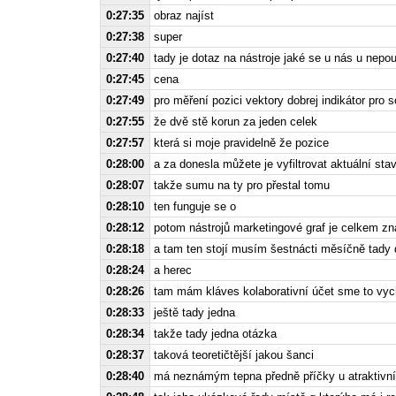
0:27:35
obraz najíst
0:27:38
super
0:27:40
tady je dotaz na nástroje jaké se u nás u nepou
0:27:45
cena
0:27:49
pro měření pozici vektory dobrej indikátor pro
0:27:55
že dvě stě korun za jeden celek
0:27:57
která si moje pravidelně že pozice
0:28:00
a za donesla můžete je vyfiltrovat aktuální s
0:28:07
takže sumu na ty pro přestal tomu
0:28:10
ten funguje se o
0:28:12
potom nástrojů marketingové graf je celkem zn
0:28:18
a tam ten stojí musím šestnácti měsíčně tady 
0:28:24
a herec
0:28:26
tam mám kláves kolaborativní účet sme to vyc
0:28:33
ještě tady jedna
0:28:34
takže tady jedna otázka
0:28:37
taková teoretičtější jakou šanci
0:28:40
má neznámým tepna předně příčky u atraktivní