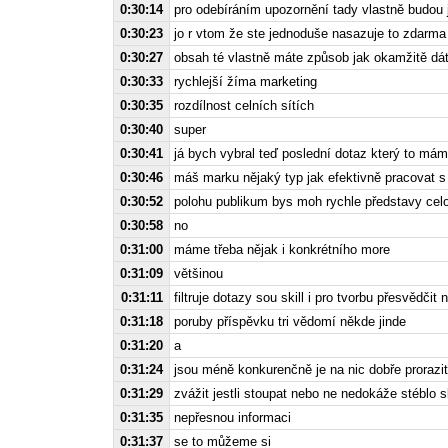
0:30:14
pro odebíráním upozornění tady vlastně budou j
0:30:23
jo r vtom že ste jednoduše nasazuje to zdarma
0:30:27
obsah té vlastně máte způsob jak okamžitě dát
0:30:33
rychlejší žíma marketing
0:30:35
rozdílnost celních sítích
0:30:40
super
0:30:41
já bych vybral teď poslední dotaz který to má
0:30:46
máš marku nějaký typ jak efektivně pracovat s
0:30:52
polohu publikum bys moh rychle představy celo
0:30:58
no
0:31:00
máme třeba nějak i konkrétního more
0:31:09
většinou
0:31:11
filtruje dotazy sou skill i pro tvorbu přesvědčit
0:31:18
poruby příspěvku tri vědomí někde jinde
0:31:20
a
0:31:24
jsou méně konkurenčně je na nic dobře prorazit
0:31:29
zvážit jestli stoupat nebo ne nedokáže stéblo
0:31:35
nepřesnou informaci
0:31:37
se to můžeme si