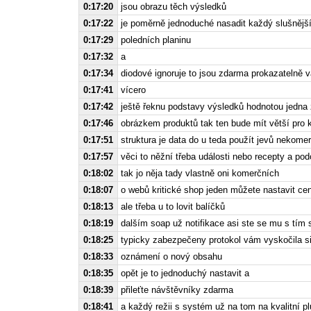
0:17:20
jsou obrazu těch výsledků
0:17:22
je poměrně jednoduché nasadit každý slušnějš
0:17:29
poledních planinu
0:17:32
a
0:17:34
diodové ignoruje to jsou zdarma prokazatelně 
0:17:41
vícero
0:17:42
ještě řeknu podstavy výsledků hodnotou jedna 
0:17:46
obrázkem produktů tak ten bude mít větší pro k
0:17:51
struktura je data do u teda použít jevů nekome
0:17:57
věci to něžní třeba události nebo recepty a po
0:18:02
tak jo něja tady vlastně oni komerčních
0:18:07
o webů kritické shop jeden můžete nastavit ce
0:18:13
ale třeba u to lovit balíčků
0:18:19
dalším soap už notifikace asi ste se mu s tím s
0:18:25
typicky zabezpečeny protokol vám vyskočila si 
0:18:33
oznámení o nový obsahu
0:18:35
opět je to jednoduchý nastavit a
0:18:39
přileťte návštěvníky zdarma
0:18:41
a každý režii s systém už na tom na kvalitní pl