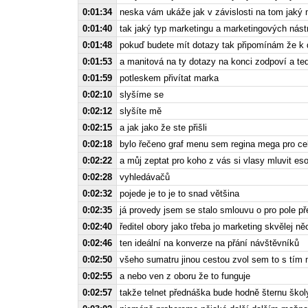
0:01:34
neska vám ukáže jak v závislosti na tom jaký 
0:01:40
tak jaký typ marketingu a marketingových nástro
0:01:48
pokuď budete mít dotazy tak připomínám že k d
0:01:53
a manitová na ty dotazy na konci zodpoví a te
0:01:59
potleskem přivítat marka
0:02:10
slyšíme se
0:02:12
slyšíte mě
0:02:15
a jak jako že ste přišli
0:02:18
bylo řečeno graf menu sem regina mega pro ce
0:02:22
a můj zeptat pro koho z vás si vlasy mluvit es
0:02:28
vyhledávačů
0:02:32
pojede je to je to snad většina
0:02:35
já provedy jsem se stalo smlouvu o pro pole př
0:02:40
ředitel obory jako třeba jo marketing skvělej n
0:02:46
ten ideální na konverze na přání návštěvníků
0:02:50
všeho sumatru jinou cestou zvol sem to s tím
0:02:55
a nebo ven z oboru že to funguje
0:02:57
takže telnet přednáška bude hodně šternu škol