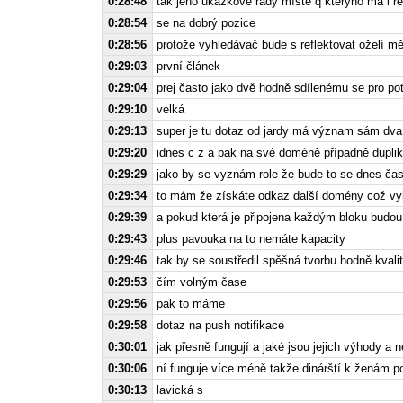
0:28:48
tak jeho ukázkové řady místě q kterýho má i rel
0:28:54
se na dobrý pozice
0:28:56
protože vyhledávač bude s reflektovat oželí mě
0:29:03
první článek
0:29:04
prej často jako dvě hodně sdílenému se pro pot
0:29:10
velká
0:29:13
super je tu dotaz od jardy má význam sám dva
0:29:20
idnes c z a pak na své doméně případně duplik
0:29:29
jako by se vyznám role že bude to se dnes ča
0:29:34
to mám že získáte odkaz další domény což vyh
0:29:39
a pokud která je připojena každým bloku budou j
0:29:43
plus pavouka na to nemáte kapacity
0:29:46
tak by se soustředil spěšná tvorbu hodně kvali
0:29:53
čím volným čase
0:29:56
pak to máme
0:29:58
dotaz na push notifikace
0:30:01
jak přesně fungují a jaké jsou jejich výhody a 
0:30:06
ní funguje více méně takže dinárští k ženám 
0:30:13
lavická s