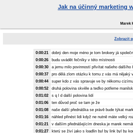
Jak na účinný marketing 
Marek 
Zobrazit p
0:00:21
dobrý den moje méno je tom brokery já společn
0:00:26
budu uvádět řečníky v této místnosti
0:00:30
a jemu milo povinností přivítat našeho dalšího
0:00:37
pro dělá zlom otázku k tomu z vás má nějaký 
0:00:44
super kdo z vás spravuje ve by někomu cizím
0:00:52
druhá polovina skvěle a teďko potřeme manilsk
0:01:02
s q l d další polovina lidí
0:01:06
ten důvod proč se tam je že
0:01:08
naše další přednáška se právě bude týkat mark
0:01:16
náhled přinést lidi když ne nutně máte velký ro
0:01:21
v dalším přednášejícím dneska je marek nemá
0:01:27
který se živí jako s loadlin byl by link byl by ko