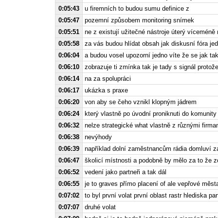
0:05:43
u firemních to budou sumu definice z
0:05:47
pozemní způsobem monitoring snímek
0:05:51
ne z existují užitečné nástroje úterý víceméně 
0:05:58
za vás budou hlídat obsah jak diskusní fóra jed
0:06:04
a budou vosel upozorní jedno víte že se jak tak
0:06:10
zobrazuje ti zmínka tak je tady s signál proto
0:06:14
na za spolupráci
0:06:17
ukázka s praxe
0:06:20
von aby se čeho vznikl klopným jádrem
0:06:24
který vlastně po úvodní proniknuti do komunity 
0:06:32
nelze strategické what vlastně z různými firma
0:06:38
nevýhody
0:06:39
například dolní zaměstnancům rádia domluví za
0:06:47
školicí místnosti a podobně by mělo za to že z
0:06:52
vedení jako partneři a tak dál
0:06:55
je to graves přímo placení of ale vepřové města
0:07:02
to byl první volat první oblast rastr hlediska par
0:07:07
druhé volat