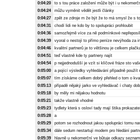
0:04:20
to s tou práce založení může být i u nekomerč
0:04:24
můžu vyměnit vědět jestli články
0:04:27
zpět ze zdroje m že být že to má smysl že s t
0:04:31
chodí lidi ne kdo by to spolupráci prohloubit
0:04:36
samozřejmě více za ně podmínkové nepřeposíl
0:04:39
vyoral o nestojí to přímo peníze nevýhoda za inv
0:04:46
kvalitní partnerů je to většinou je celkem plačk
0:04:51
teď vlastně kde ty partnery najít
0:04:54
p nejjednodušší je vzít si klíčové fráze sto va
0:05:00
a pojící výsledky vyhledávání případně použít
0:05:07
tím získáme celkem dobrý přehled o tom o kval
0:05:13
případě nějaký jarko ve vyhledávač í chaty do
0:05:18
by měly mi nějakou hodnotu
0:05:21
takže vlastně vhodné
0:05:23
tydlety která s osloví tady mají štika prokaza
0:05:28
a
0:05:29
potom se rozhodnout jakou spolupráci tomu n
0:05:34
dále sedum nestartují modem pro hledání partne
0:05:39
hlavně u nekomerční ve bůtuje odkazy seznam