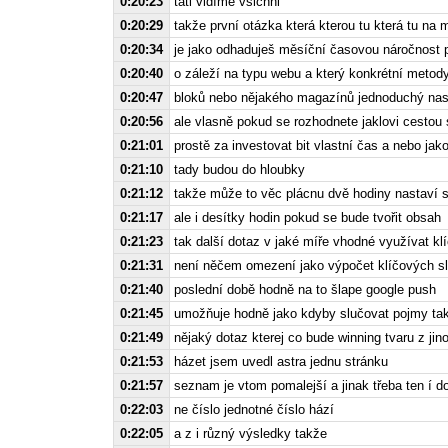
0:20:23
tati vidíme všichni
0:20:29
takže první otázka která kterou tu která tu na 
0:20:34
je jako odhaduješ měsíční časovou náročnost 
0:20:40
o záleží na typu webu a který konkrétní metody
0:20:47
bloků nebo nějakého magazínů jednoduchý nasta
0:20:56
ale vlasně pokud se rozhodnete jaklovi cestou 
0:21:01
prostě za investovat bit vlastní čas a nebo jak
0:21:10
tady budou do hloubky
0:21:12
takže může to věc plácnu dvě hodiny nastaví st
0:21:17
ale i desítky hodin pokud se bude tvořit obsah
0:21:23
tak další dotaz v jaké míře vhodné využívat kl
0:21:31
není něčem omezení jako výpočet klíčových slo
0:21:40
poslední době hodně na to šlape google push
0:21:45
umožňuje hodně jako kdyby slučovat pojmy ta
0:21:49
nějaký dotaz kterej co bude winning tvaru z j
0:21:53
házet jsem uvedl astra jednu stránku
0:21:57
seznam je vtom pomalejší a jinak třeba ten í d
0:22:03
ne číslo jednotné číslo hází
0:22:05
a z i různý výsledky takže