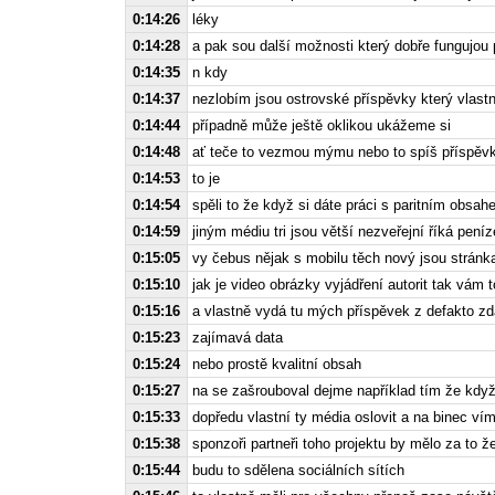
0:14:26
léky
0:14:28
a pak sou další možnosti který dobře fungujou 
0:14:35
n kdy
0:14:37
nezlobím jsou ostrovské příspěvky který vlast
0:14:44
případně může ještě oklikou ukážeme si
0:14:48
ať teče to vezmou mýmu nebo to spíš příspěv
0:14:53
to je
0:14:54
spěli to že když si dáte práci s paritním obsa
0:14:59
jiným médiu tri jsou větší nezveřejní říká pení
0:15:05
vy čebus nějak s mobilu těch nový jsou stránk
0:15:10
jak je video obrázky vyjádření autorit tak vám 
0:15:16
a vlastně vydá tu mých příspěvek z defakto z
0:15:23
zajímavá data
0:15:24
nebo prostě kvalitní obsah
0:15:27
na se zašrouboval dejme například tím že když 
0:15:33
dopředu vlastní ty média oslovit a na binec ví
0:15:38
sponzoři partneři toho projektu by mělo za to ž
0:15:44
budu to sdělena sociálních sítích