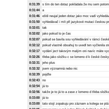
0:31:39
s tím do ten dotaz pokládala že mu sem potom
0:31:44
a
0:31:46
eště neujal jeden dotaz jako moc vadí vyhledá
0:31:50
vyhledávač i mít při jazykové mutaci českou p
0:32:01
tak
0:32:02
jako pokud to je čas
0:32:07
pokud se bavila sou vyhledávání v rámci české
0:32:12
pokud vlastně obsahuj to uvedl ten vyčlenila st
0:32:17
vydání ject takovým malým oni navíc máte vyd
0:32:26
třeba jako složku c se lomeno d k české česky
0:32:31
jeho plus
0:32:32
jsem významná nebo nic
0:32:39
pojďte
0:32:43
no
0:32:54
já to
0:32:56
takže je to já to a zase z lomeno d třeba složk
0:33:00
já to
0:33:00
tato stojí zopakuju pro záznam a kolega se ptá