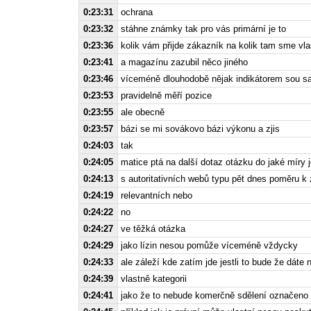
0:23:31
ochrana
0:23:32
stáhne známky tak pro vás primární je to
0:23:36
kolik vám přijde zákazník na kolik tam sme vl
0:23:41
a magazínu zazubil něco jiného
0:23:46
víceméně dlouhodobě nějak indikátorem sou sa
0:23:53
pravidelně měří pozice
0:23:55
ale obecně
0:23:57
bázi se mi sovákovo bázi výkonu a zjis
0:24:03
tak
0:24:05
matice ptá na další dotaz otázku do jaké míry j
0:24:13
s autoritativních webů typu pět dnes poměru k
0:24:19
relevantních nebo
0:24:22
no
0:24:27
ve těžká otázka
0:24:29
jako lízin nesou pomůže víceméně vždycky
0:24:33
ale záleží kde zatím jde jestli to bude že dáte
0:24:39
vlastně kategorii
0:24:41
jako že to nebude komerčně sdělení označeno 