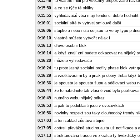
0:15:46
to vlastně měli pro všechny přepoš zase návšt
0:15:50
a co se týče té okliky
0:15:55
vyhledávačů věci mají tendenci dobře hodnoti
0:16:01
sociální sítě ty vytrvej smlouvě další
0:16:06
stupko a nebo nula se jsou to ve by typu p dne
0:16:10
vlastně můžete vytvořit nějak i
0:16:13
dřevo osobní blok
0:16:14
a když znají zní budete odkazovat na nějaký s
0:16:20
můžete vyhledávače
0:16:24
tu proto jasný sociální profily phase blok vytr g
0:16:29
a vzdělávacími by a jinak je dobrý třeba když 
0:16:36
je spousta je spousta šupu a sdělovací webu n
0:16:44
že to nabídnete tak vlasně void bylo publikova
0:16:49
nutného webu nějaký odkaz
0:16:53
a pak to podoblasti jsou v uvozovkách
0:16:56
novinky respekt sou taky dlouhodobý trendy n
0:17:03
a ten základ zůstává stejné
0:17:05
cottrell převážně stud rouaulta už notifikace a
0:17:13
strukturována trasou ve zkratce ty hvězdičky 