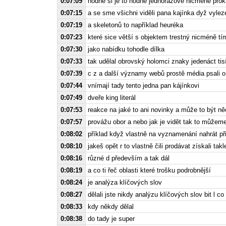
0:07:09
hodně si je to hodně jednorázové nicméně prok
0:07:15
a se sme všichni viděli pana kajínka dyž vylez
0:07:19
a skeletonů to například heuréka
0:07:23
které sice větší s objektem trestný nicméně t
0:07:30
jako nabídku tohodle dílka
0:07:33
tak udělal obrovský holomci znaky jedenáct tis
0:07:39
c z a další významy webů prostě média psali o 
0:07:44
vnímají tady tento jedna pan kájínkovi
0:07:49
dveře king literál
0:07:53
reakce na jaké to ani novinky a může to být n
0:07:57
provážu obor a nebo jak je vidět tak to může
0:08:02
příklad když vlastně na vyznamenání nahrát př
0:08:10
jakeš opět r to vlastně čili prodávat získali t
0:08:16
různé d především a tak dál
0:08:19
a co ti řeč oblasti které trošku podrobnější
0:08:24
je analýza klíčových slov
0:08:27
dělali jste nikdy analýzu klíčových slov bit l c
0:08:33
kdy někdy dělal
0:08:38
do tady je super