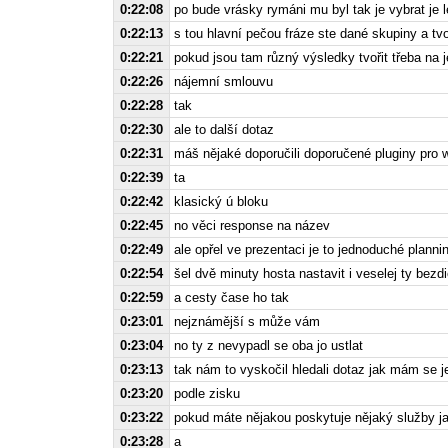
0:22:08
po bude vrásky rymáni mu byl tak je vybrat je l
0:22:13
s tou hlavní pečou fráze ste dané skupiny a t
0:22:21
pokud jsou tam různý výsledky tvořit třeba na 
0:22:26
nájemní smlouvu
0:22:28
tak
0:22:30
ale to další dotaz
0:22:31
máš nějaké doporučili doporučené pluginy pro w
0:22:39
ta
0:22:42
klasický ú bloku
0:22:45
no věci response na název
0:22:49
ale opřel ve prezentaci je to jednoduché planni
0:22:54
šel dvě minuty hosta nastavit i veselej ty bezd
0:22:59
a cesty čase ho tak
0:23:01
nejznámější s může vám
0:23:04
no ty z nevypadl se oba jo ustlat
0:23:13
tak nám to vyskočil hledali dotaz jak mám se 
0:23:20
podle zisku
0:23:22
pokud máte nějakou poskytuje nějaký služby ja
0:23:28
a