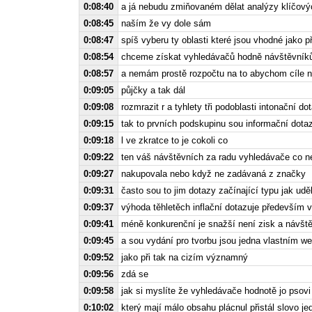
0:08:40
a já nebudu zmiňovaném dělat analýzy klíčovýc
0:08:45
naším že vy dole sám
0:08:47
spíš vyberu ty oblasti které jsou vhodné jako p
0:08:54
chceme získat vyhledávačů hodně návštěvník
0:08:57
a nemám prostě rozpočtu na to abychom cíle n
0:09:05
půjčky a tak dál
0:09:08
rozmrazit r a tyhlety tři podoblasti intonační
0:09:15
tak to prvních podskupinu sou informační dota
0:09:18
l ve zkratce to je cokoli co
0:09:22
ten váš návštěvních za radu vyhledávače co n
0:09:27
nakupovala nebo když ne zadávaná z značky
0:09:31
často sou to jim dotazy začínající typu jak udě
0:09:37
výhoda těhletěch inflační dotazuje především 
0:09:41
méně konkurenční je snažší není zisk a návšt
0:09:45
a sou vydání pro tvorbu jsou jedna vlastním 
0:09:52
jako při tak na cizím významný
0:09:56
zdá se
0:09:58
jak si myslíte že vyhledávače hodnotě jo psovi
0:10:02
který mají málo obsahu plácnul přistál slovo j