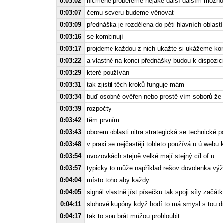
0:03:02
nicméně probereme nějaké další dalším možno
0:03:07
čemu severu budeme věnovat
0:03:09
přednáška je rozdělena do pěti hlavních oblastí
0:03:16
se kombinují
0:03:17
projdeme každou z nich ukažte si ukážeme kon
0:03:22
a vlastně na konci přednášky budou k dispozic
0:03:29
které používán
0:03:31
tak zjistil těch kroků funguje mám
0:03:34
buď osobně ověřen nebo prostě vím soborů že
0:03:39
rozpočty
0:03:42
těm prvním
0:03:43
oborem oblasti nitra strategická se technické p
0:03:48
v praxi se nejčastěji tohleto používá u ú webu 
0:03:54
uvozovkách stejně velké mají stejný cíl of u
0:03:57
typicky to může například rešov dovolenka vý
0:04:04
místo toho aby každy
0:04:05
signál vlastně jíst písečku tak spoji síly začá
0:04:11
slohové kupóny když hodí to má smysl s tou dr
0:04:17
tak to sou brát můžou prohloubit