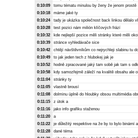
0:10:09
tomu tématu minulou by ženy že jenom prostě 
0:10:18
máme jaké ty
0:10:24
tady je ukázka společnost back linkou dělalo v
0:10:28
test pozici nám milión klíčových frází
0:10:32
kde nejlepší pozice měli stránky které měli oko
0:10:39
stránce vyhledávače sice
0:10:42
chtějí návštěvníkům co nejrychleji slabinu tu d
0:10:49
to jak jeden tech z hlubokej jak je
0:10:52
hodně zpracované jaký tam sobě jak tam s od
0:10:58
kdy samozřejmě záleží na kvalitě obsahu ale o
0:11:04
stránky ty
0:11:05
vlastně brousí
0:11:08
dolminu úplně do hloubky obsou multimédia obr
0:11:15
z útok a
0:11:16
jako info grafiku staženou
0:11:20
a
0:11:22
je důležitý respektive na že by to bylo binární 
0:11:28
dané téma