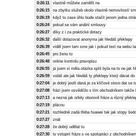
0:26:11
vlastně můžete zaměřit na
0:26:15
na zbytku služeb okolo vlastně nemovitostí sm
0:26:19
když to zase úhlu bude stačit jenom jedna strá
0:26:24
pokud se vám anální smlouvy
0:26:27
díky z i za praktické dotazy
0:26:32
další dotazovat anonyma jak hledáš překlepy
0:26:39
viděl jsem tam sme jak i pokud text na webu t
0:26:45
pro ženu to
0:26:48
online kontrolu pravopisu
0:26:55
já jsem si měla otázka spíš byla na to ne jak 
0:26:59
voláš ale jak hledáš ty překlepy který dávat do
0:27:04
je dobrý jestli daná je za klíčové slovo dat se
0:27:08
frázi jsem osvědčilo s tím obchodníkem takže 
0:27:13
a nezná jak orbity oborově fráze a různý překle
0:27:19
plácnu
0:27:21
rozhledně zadá třeba huawei tak jak stopy šed
0:27:27
znát
0:27:28
že dobrý udělat tu
0:27:30
ty vstupní fráze s ve spolupráci z obchodníkem