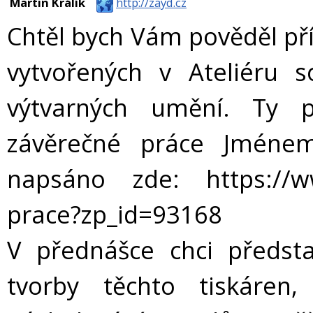
Martin Králík
http://zayd.cz
Chtěl bych Vám pověděl pří
vytvořených v Ateliéru s
výtvarných umění. Ty p
závěrečné práce Jméne
napsáno zde: https://ww
prace?zp_id=93168
V přednášce chci předst
tvorby těchto tiskáre