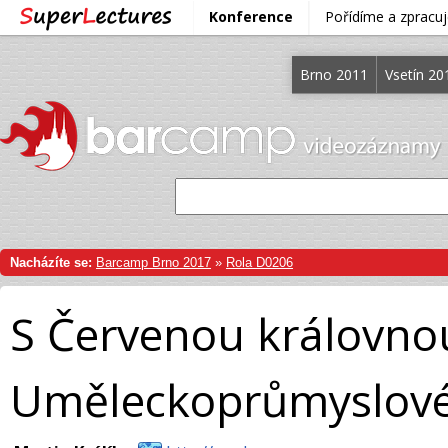
Konference
Pořídíme a zprac
Brno 2011
Vsetín 20
Nacházíte se:
Barcamp Brno 2017
»
Rola D0206
S Červenou královno
Uměleckoprůmyslov