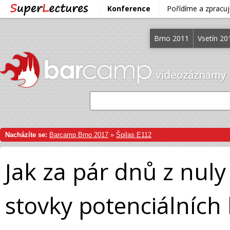
Konference
Pořídíme a zprac
Brno 2011
Vsetín 20
Nacházíte se:
Barcamp Brno 2017
»
Špilas E112
Jak za pár dnů z nuly
stovky potenciálních 