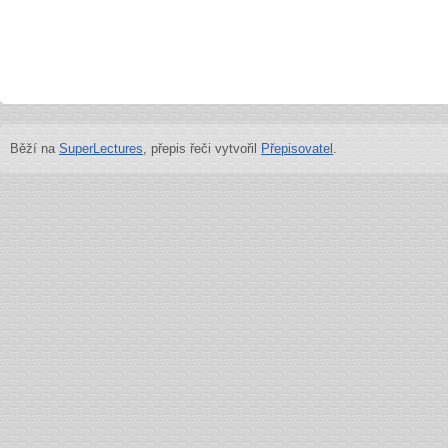
Běží na
SuperLectures
, přepis řeči vytvořil
Přepisovatel
.