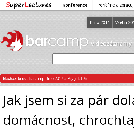
Konference
Pořídíme a zprac
Brno 2011
Vsetín 20
Nacházíte se:
Barcamp Brno 2017
»
Prygl D105
Jak jsem si za pár do
domácnost, chrochtaj