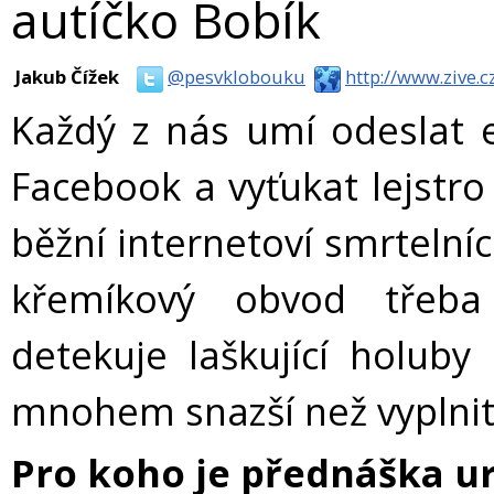
autíčko Bobík
Jakub Čížek
@pesvklobouku
http://www.zive.c
Každý z nás umí odeslat e
Facebook a vyťukat lejstr
běžní internetoví smrtelníci
křemíkový obvod třeba
detekuje laškující holub
mnohem snazší než vyplnit
Pro koho je přednáška u