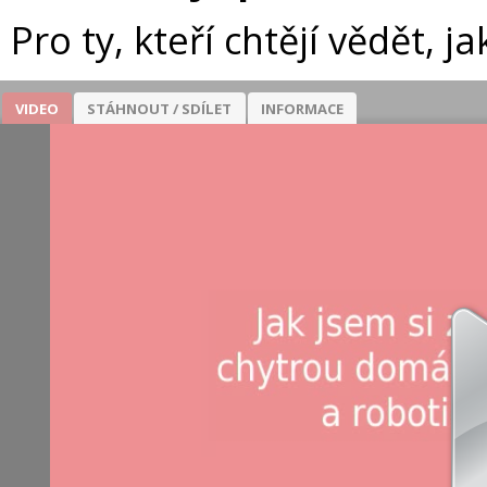
Pro ty, kteří chtějí vědět, ja
VIDEO
STÁHNOUT / SDÍLET
INFORMACE