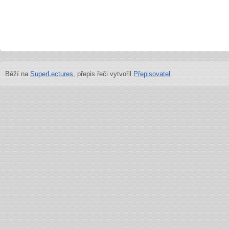
Běží na
SuperLectures
, přepis řeči vytvořil
Přepisovatel
.