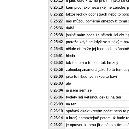
0:25:13
n plus eště krav no jo s tím jako se č
0:25:18
kam proč jako nezanikejme zajedeš p
0:25:22
takže leckdy dopr strach nebo to poh
0:25:27
nás můžou poměrně omezovat tomu sta
0:25:36
další
0:25:38
janině mám pocit že někteří lidi chtít 
0:25:42
protože když se když se s někým ba
0:25:46
někde cítím že jej k no todleto špat
0:25:51
hledá
0:25:52
tak to sem o to není tak hrozný
0:25:56
zahoukej znamená jako že tě tom utrp
0:26:00
jako to nikdo technikou to baví
0:26:03
ale
0:26:04
já jsem sem že
0:26:06
tydlety lidi většinou čekají na ten
0:26:09
na ten
0:26:10
správný direkt kterým počet nebo to p
0:26:14
a který samozřejmě potom už bude ta
0:26:21
je opravdu k tomu jít a něco s tím zač