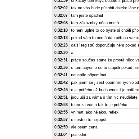
0:31:59
si každý den když budete s práce pře
0:32:02
tak na vás bude působit daleko lépe
0:32:07
tam ještě spadnul
0:32:08
tam zákazníky něco nemá
0:32:10
to není úplně to co byste si chtěli při
0:32:13
pokud vám to nemá dá zpětnou vazbu
0:32:23
další registrů doporučuju něm pokud 
0:32:30
a
0:32:31
práce součas stane že prostě něco v
0:32:36
o tom abysme se to utápěli pokud n
0:32:41
neustále připomínat
0:32:42
pak jsem se j šest opomněli rychlolod
0:32:45
a je potřeba až budoucností je potřeb
0:32:51
jsou uši za váma s tím nic neuděláte
0:32:53
to co za váma tak to je potřeba
0:32:55
vnímat jako nějakou reflexi
0:32:57
c cestou to nejlepší
0:32:59
ale osum cena
0:33:04
poslední