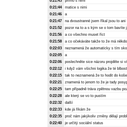
0:21:43
přímo s nimi
0:21:44
matice s nimi
0:21:46
a
0:21:47
na dvoustranné jsem říkal jsou to ani
0:21:52
pozor na to a s kým se o tom bavíte 
0:21:56
a co všechno muset říct
0:21:58
a co očekáváte takže to že má někdo
0:22:03
neznamená že automaticky s tím sko
0:22:05
a
0:22:06
poslechněte sice názoru projděte si v
0:22:12
i když vám všichni logika že té blbost
0:22:15
tak to neznamená že to hodit do koše
0:22:21
znamená to jenom to že je tady posyp 
0:22:25
tam případně tráva zpětnou vazbu po
0:22:28
ale který se vo to pustím
0:22:32
další
0:22:33
kde já říkám že
0:22:35
proč nám jakýkoliv změny dělají pro
0:22:40
je určitý sociální status