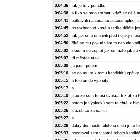
0:04:36
tak je to v pořádku
0:04:38
a říká se mnou stranu když se dělá 
0:04:41
potkávali na začátku access úplně jist
0:04:45
po rozhodnutí které s teďka děláte je
0:04:52
tak jak sme si bavili před nějaký měs
0:04:56
říká se mu pokud vám to nebude vadi
0:05:02
zkusím se zeptat jak se máte jak se 
0:05:07
tři měsíce utekli
0:05:09
já jsem potom
0:05:10
se co mu to k tomu kandidátů zpátky 
0:05:15
a telefon do vypnutý
0:05:17
a
0:05:19
jsou že sem to asi dvakrát třikrát za 
0:05:22
potom je výsledků sem to chtěl z hlav
0:05:26
služeb co zahraničí
0:05:27
a
0:05:28
dobrý den neslo telefonu čísla je to t
0:05:33
pozoroval sem vlastně tohoto kandidá