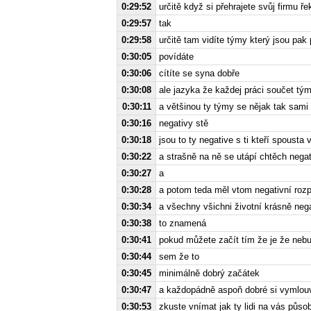
0:29:52
určitě když si přehrajete svůj firmu ř
0:29:57
tak
0:29:58
určitě tam vidíte týmy který jsou pa
0:30:05
povídáte
0:30:06
cítíte se syna dobře
0:30:08
ale jazyka že každej práci součet tý
0:30:11
a většinou ty týmy se nějak tak sami
0:30:16
negativy stě
0:30:18
jsou to ty negative s ti kteří spousta
0:30:22
a strašně na ně se utápí chtěch negat
0:30:27
a
0:30:28
a potom teda měl vtom negativní rozp
0:30:34
a všechny všichni životní krásně nega
0:30:38
to znamená
0:30:41
pokud můžete začít tím že je že neb
0:30:44
sem že to
0:30:45
minimálně dobrý začátek
0:30:47
a každopádně aspoň dobré si vymlou
0:30:53
zkuste vnímat jak ty lidi na vás působ