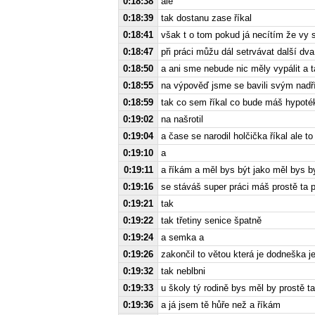
0:18:38
ale
0:18:39
tak dostanu zase říkal
0:18:41
však t o tom pokud já necítím že vy 
0:18:47
při práci můžu dál setrvávat další dva 
0:18:50
a ani sme nebude nic měly vypálit a 
0:18:55
na výpověď jsme se bavili svým nad
0:18:59
tak co sem říkal co bude máš hypoté
0:19:02
na našrotil
0:19:04
a čase se narodil holčička říkal ale 
0:19:10
a
0:19:11
a říkám a měl bys být jako měl bys by
0:19:16
se stáváš super práci máš prostě ta
0:19:21
tak
0:19:22
tak třetiny senice špatně
0:19:24
a semka a
0:19:26
zakončil to větou která je dodneška j
0:19:32
tak neblbni
0:19:33
u školy tý rodině bys měl by prostě 
0:19:36
a já jsem tě hůře než a říkám