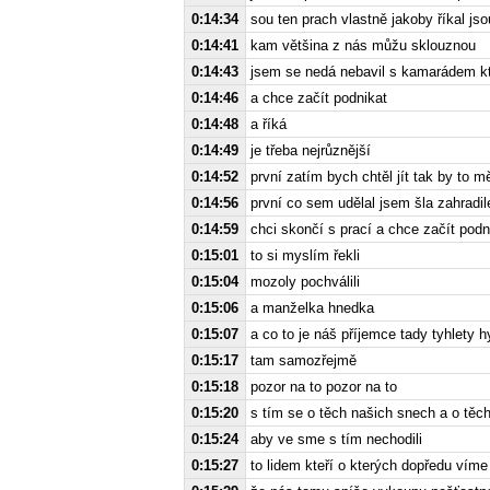
0:14:34
sou ten prach vlastně jakoby říkal 
0:14:41
kam většina z nás můžu sklouznou
0:14:43
jsem se nedá nebavil s kamarádem k
0:14:46
a chce začít podnikat
0:14:48
a říká
0:14:49
je třeba nejrůznější
0:14:52
první zatím bych chtěl jít tak by to m
0:14:56
první co sem udělal jsem šla zahradi
0:14:59
chci skončí s prací a chce začít podn
0:15:01
to si myslím řekli
0:15:04
mozoly pochválili
0:15:06
a manželka hnedka
0:15:07
a co to je náš příjemce tady tyhlety 
0:15:17
tam samozřejmě
0:15:18
pozor na to pozor na to
0:15:20
s tím se o těch našich snech a o těc
0:15:24
aby ve sme s tím nechodili
0:15:27
to lidem kteří o kterých dopředu víme