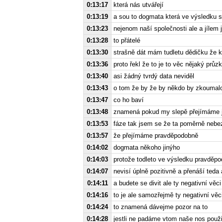
0:13:17
která nás utvářejí
0:13:19
a sou to dogmata která ve výsledku s
0:13:23
nejenom naší společnosti ale a jílem 
0:13:28
to přátelé
0:13:30
strašně dát mám tudletu dědičku že 
0:13:36
proto řekl že to je to věc nějaký pr
0:13:40
asi žádný tvrdý data neviděl
0:13:43
o tom že by že by někdo by zkoumalo
0:13:47
co ho baví
0:13:48
znamená pokud my slepě přejímáme j
0:13:53
fáze tak jsem se že ta poměrně neb
0:13:57
že přejímáme pravděpodobně
0:14:02
dogmata někoho jinýho
0:14:03
protože todleto ve výsledku pravděp
0:14:07
nevisí úplně pozitivně a přenáší teda 
0:14:11
a budete se divit ale ty negativní věc
0:14:16
to je ale samozřejmě ty negativní věc
0:14:24
to znamená dávejme pozor na to
0:14:28
jestli ne padáme vtom naše nos použ