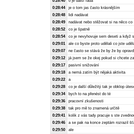
0:28:40
o je další rada
0:28:44
je o tom jas často krásnějším
0:28:48
lidi nadávat
0:28:49
nadávat nebo stěžovat si na něco co 
0:28:52
co je špatně
0:28:54
co je nevyhovuje sem deseti a když s
0:29:01
ale co byste proto udělali co jste uděl
0:29:07
ne často se stává že by že by opravdu
0:29:12
já jsem se že okej pokud si chcete za
0:29:17
pasivní snižování
0:29:18
a nemá zatím být nějaká aktivita
0:29:22
a
0:29:28
co je další důležitý tak je obklop útes
0:29:34
bych to na přenést do té
0:29:36
pracovní zkušenosti
0:29:38
tak pro mě to znamená určitě
0:29:41
kolik z vás tady pracuje s ste zved
0:29:46
a se pak na konce zeptám rozrazil šť
0:29:50
ale