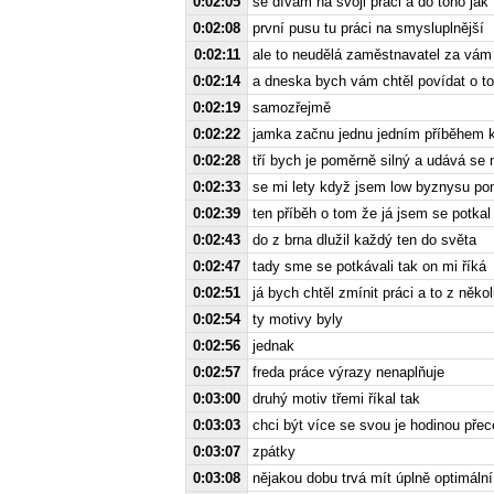
0:02:05
se dívám na svoji práci a do toho jak
0:02:08
první pusu tu práci na smysluplnější
0:02:11
ale to neudělá zaměstnavatel za vám 
0:02:14
a dneska bych vám chtěl povídat o to
0:02:19
samozřejmě
0:02:22
jamka začnu jednu jedním příběhem k
0:02:28
tří bych je poměrně silný a udává se 
0:02:33
se mi lety když jsem low byznysu po
0:02:39
ten příběh o tom že já jsem se potka
0:02:43
do z brna dlužil každý ten do světa
0:02:47
tady sme se potkávali tak on mi říká
0:02:51
já bych chtěl zmínit práci a to z něko
0:02:54
ty motivy byly
0:02:56
jednak
0:02:57
freda práce výrazy nenaplňuje
0:03:00
druhý motiv třemi říkal tak
0:03:03
chci být více se svou je hodinou přec
0:03:07
zpátky
0:03:08
nějakou dobu trvá mít úplně optimální