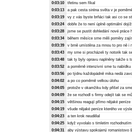
0:03:10
třetinu sem říkal
0:03:13
a pak cesta siréna světa v je poměr
0:03:19
vy z vás byste brňáci tak asi co se s
0:03:24
dobře že to není úplně optimální dojí
0:03:28
jsme se pustit dohledání nové práce 
0:03:34
během měsíce sme měli poměry zajím
0:03:39
v brně umístěna za mnou to pro ně i 
0:03:43
my sme si procházeli ty notorik tak s
0:03:48
tak ty byly opravu naplněny takže s t
0:03:52
a poměrně intenzivní sme tu nabídku
0:03:56
po týdnu každopádně mika nedá zavol
0:04:02
a po co poměrně velkou úlohu
0:04:05
protože v okamžiku kdy přišel za s
0:04:09
že se rozhodl s firmy odejít tak se 
0:04:15
většinou reagují přímo nějaké peníze
0:04:19
všude nějaké peníze kterého ve výsle
0:04:23
a ten krok neudělal
0:04:25
když vyvolalo s timletim rozhodnutím 
0:04:31
aby výstavu spokojený romanistovo š