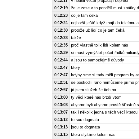
0:12:17
v neděli večer propadají depresi
0:12:19
že je zase v to pondělí musí zpátky 
0:12:23
co je tam čeká
0:12:24
nejhorší ještě když mají do telefonu a
0:12:30
protože už lidí co je tam čeká
0:12:33
takže
0:12:35
proč vlastně tolik lidí kolem nás
0:12:39
si musí vymýšlet počet řádků miliard
0:12:44
a jsou to samozřejmě důvody
0:12:47
který
0:12:47
kdyby sme si tady měli program by as
0:12:51
se poškodili ráno nemůžeme přímo p
0:12:57
já jsem služeb že tich na
0:13:00
ty věci které nás brzdí vtom
0:13:03
abysme byli abysme prostě šťastně s
0:13:07
tak i několik jedna s těch věcí kterou
0:13:12
to sou dogmata
0:13:13
jsou to dogmata
0:13:15
která slyšíme kolem nás