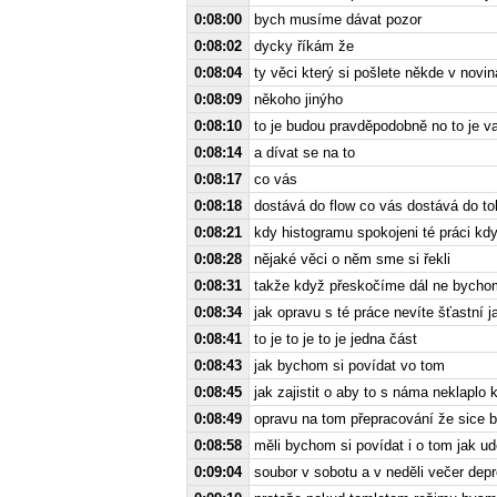
0:08:00
bych musíme dávat pozor
0:08:02
dycky říkám že
0:08:04
ty věci který si pošlete někde v nov
0:08:09
někoho jinýho
0:08:10
to je budou pravděpodobně no to je va
0:08:14
a dívat se na to
0:08:17
co vás
0:08:18
dostává do flow co vás dostává do to
0:08:21
kdy histogramu spokojeni té práci kd
0:08:28
nějaké věci o něm sme si řekli
0:08:31
takže když přeskočíme dál ne bycho
0:08:34
jak opravu s té práce nevíte šťastní 
0:08:41
to je to je to je jedna část
0:08:43
jak bychom si povídat vo tom
0:08:45
jak zajistit o aby to s náma neklapl
0:08:49
opravu na tom přepracování že sice b
0:08:58
měli bychom si povídat i o tom jak u
0:09:04
soubor v sobotu a v neděli večer dep