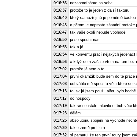
0:16:36
nezapomínáme na sebe
0:16:37
protože to je jeden z další fakturu
0:16:40
který samozřejmě je poměrně častou
0:16:43
a přitom je naprosto zásadní protož
0:16:47
tak vaše okolí nebude vpohodě
0:16:50
já se spodní nám
0:16:53
tak a já
0:16:54
ve konventu prací nějakých jedenáct 
0:16:56
a když sem začalo vtom na tom bez 
0:17:02
protože já sem o to
0:17:04
první okamžik bude sem do té práce n
0:17:08
uchvátilo mě spousta věcí které se k
0:17:13
to jak já jsem použil alfou bylo hod
0:17:17
do hospody
0:17:19
tak se neustále mluvilo o těch věci k
0:17:23
dělám
0:17:25
absolutoriu spojení na východě nechtě
0:17:30
takle země profilu a
0:17:32
si pamatuj že ten první roury jsem zač