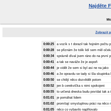
Najděte 
Mic
Zobrazit p
0:00:25
a vozík s t dorazil tak hojném počtu 
0:00:28
se přiznám že tolik lidí sem měl oče
0:00:34
správně díval jsem ráno do na první 
0:00:41
a tak se naváže že je aspoň
0:00:44
je vidět že sem si byl asi ne na jako
0:00:46
a že opravdu se tady si šla skupinka l
0:00:50
se chtějí něco dozvědět potom
0:00:52
jen b cerekvička s nimi spokojeni
0:00:55
to určená dneska budu povídat tak a 
0:01:01
je pomáhat lidem
0:01:02
promítají smysluplnou práci na něco
0:01:05
něco co vybavilo naplňovalo