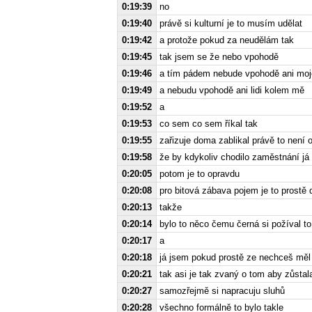
0:19:39
no
0:19:40
právě si kulturní je to musím udělat
0:19:42
a protože pokud za neudělám tak
0:19:45
tak jsem se že nebo vpohodě
0:19:46
a tím pádem nebude vpohodě ani moj
0:19:49
a nebudu vpohodě ani lidi kolem mě
0:19:52
a
0:19:53
co sem co sem říkal tak
0:19:55
zařizuje doma zablikal právě to není 
0:19:58
že by kdykoliv chodilo zaměstnání já 
0:20:05
potom je to opravdu
0:20:08
pro bitová zábava pojem je to prostě
0:20:13
takže
0:20:14
bylo to něco čemu černá si požíval to
0:20:17
a
0:20:18
já jsem pokud prostě ze nechceš mě
0:20:21
tak asi je tak zvaný o tom aby zůsta
0:20:27
samozřejmě si napracuju sluhů
0:20:28
všechno formálně to bylo takle