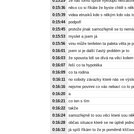
0:15:29
že nás tomu spíše vykoupu nešťastn
0:15:36
něco co si říkáte že byste chtěl s n
0:15:39
videa etrusků kde s někým kdo vás t
0:15:44
podpoří
0:15:45
protože jinak samozřejmě se to nemá
0:15:53
myslet a jsem já
0:15:56
vinu může tenleten ta paleta věta je 
0:16:01
jsem si je další častý problém je to
0:16:03
že spousta lidí se dívá na věci kole
0:16:07
řeší co ta hypotéka
0:16:09
co ta rodina
0:16:11
no soboty závazky které nás ve výsl
0:16:16
nejsme povinni co vás nebaví co to p
0:16:20
a
0:16:21
co ten s tím
0:16:22
takže
0:16:24
samozřejmě to sou věci které sou ně
0:16:28
občas situace které se ne úplně jedn
0:16:32
já spíš říkám to že je poměrně klíč