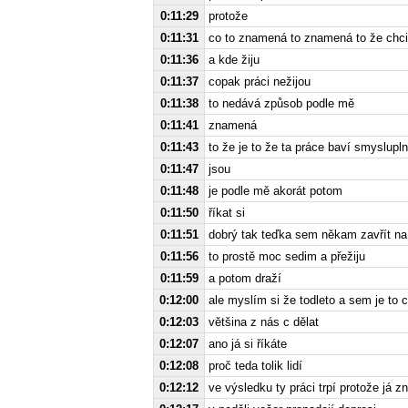
0:11:29
protože
0:11:31
co to znamená to znamená to že chci 
0:11:36
a kde žiju
0:11:37
copak práci nežijou
0:11:38
to nedává způsob podle mě
0:11:41
znamená
0:11:43
to že je to že ta práce baví smyslupl
0:11:47
jsou
0:11:48
je podle mě akorát potom
0:11:50
říkat si
0:11:51
dobrý tak teďka sem někam zavřít n
0:11:56
to prostě moc sedim a přežiju
0:11:59
a potom draží
0:12:00
ale myslím si že todleto a sem je to 
0:12:03
většina z nás c dělat
0:12:07
ano já si říkáte
0:12:08
proč teda tolik lidí
0:12:12
ve výsledku ty práci trpí protože já z