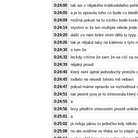
0:24:00
tak asi z nějakého krátkodobého pohl
0:24:05
a je to opravdu toho co bude co bledě
0:24:09
možná pokud na tu vizitku bude kouk
0:24:14
myslím si že ten multiple někde jinde
0:24:20
další co nám brání vtom dělá ty typy
0:24:26
tak je nějaká taky na kalenou s tyto n
0:24:30
o tom že
0:24:32
leckdy cítíme že sem že se cítí na se
0:24:39
nějaký proud
0:24:40
který není úplně jednoduchý protože 
0:24:45
todleto ne nesedí tohoto mě nebaví
0:24:47
pokud máme opravdu se rozhodnout o
0:24:51
tak pestré jsou je to stresovala který
0:24:55
a
0:24:56
brzy předtím stresovém prostě uni
0:25:01
a
0:25:02
já miluju jakou tu jedničku kdy někdo 
0:25:08
no ale uvidíme no třeba se to zlepší