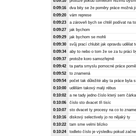
0:09:10
protože pokud tomletom režimu bysm
0:09:16
dva bity se že poměry práce možná ji
0:09:20
vám represe
0:09:23
a zároveň bych se chtěl podívat na to
0:09:27
jak bychom
0:09:29
jak bychom se mohli
0:09:30
svůj prací chlubit jak opravdu udělat 
0:09:34
aby to nebo o tom že se za tu práci 
0:09:37
protože koro samozřejmě
0:09:42
ta parta smyslu pomocné práce poměr
0:09:52
to znamená
0:09:54
počet tak důležité aby ta práce byla
0:10:00
udělám takový malý rébus
0:10:02
a ne tady jedno číslo který sem čárka
0:10:06
číslo sto dvacet tři tisíc
0:10:07
sto dvacet ty procesy na co to znam
0:10:16
diskový selectively jo no nějaký ty
0:10:22
tam sme velmi blízko
0:10:24
todleto číslo je výsledku pokud začne