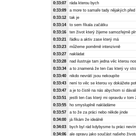
0:33:07
ráda kterou bych
0:33:09
a more to samaře tady nějakých před 
0:33:12
tak je
0:33:14
to sem říkala začátku
0:33:16
ten život který žijeme samozřejmě pl
0:33:21
řádku a aktiv zase který má
0:33:23
můžeme poměrně intenzivně
0:33:27
nakládat
0:33:28
nad ilustruje tam jedna věc kterou n
0:33:34
a to znamená že ten čas který vy str
0:33:40
nikdo nevrátí jsou nekoupíte
0:33:43
není to věc se kterou vy dokážete po
0:33:47
a je to čistě na nás abychom si dával
0:33:51
jestli ten čas který mi opravdu v tom
0:33:55
ho smysluplně nakládáme
0:33:57
a to že za práci nebo někde jinde
0:34:00
já říkám že ideálně
0:34:03
bych byl rád kdybysme tu práci nevím
0:34:06
ale opravu jako součást našeho život