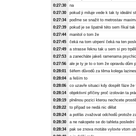
0:27:30
na
0:27:30
pokud ji miluje vede k tak ty ideální s
0:27:34
poďme se snažit to metrostav maximá
0:27:39
pokud je se špatně této sem říkal tak
0:27:44
manitol o tom že
0:27:45
čeká na tom utrpení čeká na ten posle
0:27:49
a strasse řeknu tak u sem si pro trpěl
0:27:53
a zanecháte jakeš ramenama psychi
0:27:56
ale je ty je to o tom že opravdu dům 
0:28:01
šéfem důvodů za těma kolega lazines
0:28:04
a řeším to
0:28:06
co uzavře situaci kdy dospět fáze že 
0:28:14
objektivní příčiny proč izolován ta p
0:28:19
plněnou pozici kterou nechcete prostě
0:28:22
to případ se nedá nic dělat
0:28:24
a potřás zvažovat odchodů protože zas
0:28:30
a ne nakopete se do tahleta poslední
0:28:34
pak se znova motáte vylovte vtom ut