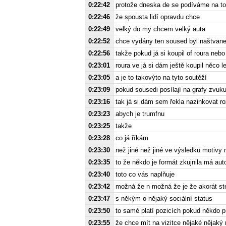
0:22:42
protože dneska de se podíváme na to
0:22:46
že spousta lidí opravdu chce
0:22:49
velký do my chcem velký auta
0:22:52
chce vydány ten soused byl naštvane
0:22:56
takže pokud já si koupil of roura nebo
0:23:01
roura ve já si dám ještě koupil něco l
0:23:05
a je to takovýto na tyto soutěží
0:23:09
pokud sousedi posílají na grafy zvuk
0:23:16
tak já si dám sem řekla nazinkovat 
0:23:23
abych je trumfnu
0:23:25
takže
0:23:28
co já říkám
0:23:30
než jiné než jiné ve výsledku motivy 
0:23:35
to že někdo je formát zkujnila má auto
0:23:40
toto co vás naplňuje
0:23:42
možná že n možná že je že akorát st
0:23:47
s někým o nějaký sociální status
0:23:50
to samé platí pozicích pokud někdo p
0:23:55
že chce mít na vizitce nějaké nějaký