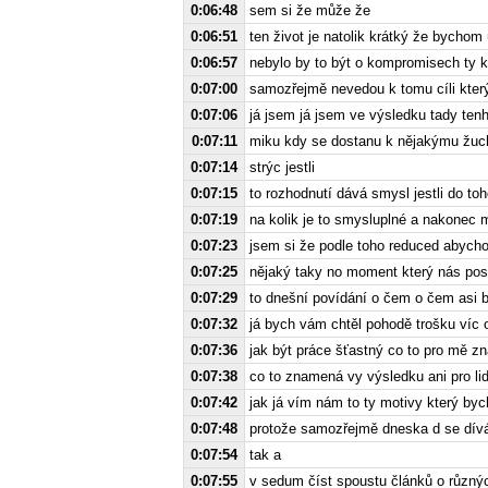
0:06:48
sem si že může že
0:06:51
ten život je natolik krátký že bychom
0:06:57
nebylo by to být o kompromisech ty 
0:07:00
samozřejmě nevedou k tomu cíli kte
0:07:06
já jsem já jsem ve výsledku tady tenh
0:07:11
miku kdy se dostanu k nějakýmu žuch
0:07:14
strýc jestli
0:07:15
to rozhodnutí dává smysl jestli do toh
0:07:19
na kolik je to smysluplné a nakonec 
0:07:23
jsem si že podle toho reduced abych
0:07:25
nějaký taky no moment který nás pos
0:07:29
to dnešní povídání o čem o čem asi 
0:07:32
já bych vám chtěl pohodě trošku víc 
0:07:36
jak být práce šťastný co to pro mě 
0:07:38
co to znamená vy výsledku ani pro li
0:07:42
jak já vím nám to ty motivy který by
0:07:48
protože samozřejmě dneska d se dívá
0:07:54
tak a
0:07:55
v sedum číst spoustu článků o různý