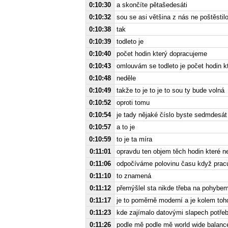
0:10:30
a skončíte pětašedesáti
0:10:32
sou se asi většina z nás ne poštěst
0:10:38
tak
0:10:39
todleto je
0:10:40
počet hodin který dopracujeme
0:10:43
omlouvám se todleto je počet hodin 
0:10:48
neděle
0:10:49
takže to je to je to sou ty bude volná
0:10:52
oproti tomu
0:10:54
je tady nějaké číslo byste sedmdesát
0:10:57
a to je
0:10:59
to je ta míra
0:11:01
opravdu ten objem těch hodin které 
0:11:06
odpočíváme polovinu času když prac
0:11:10
to znamená
0:11:12
přemýšlel sta nikde třeba na pohybem
0:11:17
je to poměrně moderní a je kolem toh
0:11:23
kde zajímalo datovými slapech potřeb
0:11:26
podle mě podle mě world wide balance