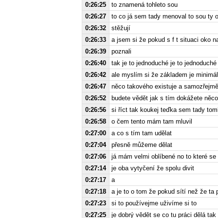
0:26:25
to znamená tohleto sou
0:26:27
to co já sem tady menoval to sou ty 
0:26:32
stěžují
0:26:33
a jsem si že pokud s f t situaci oko 
0:26:39
poznali
0:26:40
tak je to jednoduché je to jednoduché
0:26:42
ale myslím si že základem je minimál
0:26:47
něco takového existuje a samozřejmě
0:26:52
budete vědět jak s tím dokážete něco
0:26:56
si říct tak koukej teďka sem tady to
0:26:58
o čem tento mám tam mluvil
0:27:00
a co s tím tam udělat
0:27:04
přesně můžeme dělat
0:27:06
já mám velmi oblíbené no to které se 
0:27:14
je oba vytyčení že spolu divit
0:27:17
a
0:27:18
a je to o tom že pokud sítí než že ta 
0:27:23
si to používejme uživíme si to
0:27:25
je dobrý vědět se co tu práci dělá tak