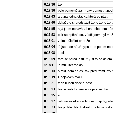
0:17:36
tak
0:17:36
bylo poměrně zajímavý zaměstnanecký
0:17:43
a pana jedna otázka která se ptala
0:17:46
dokážete si představit že je že je že t
0:17:50
a já jsem nezaváhal na sebe sem sám
0:17:53
pak se zpětně dozvěděl jsem byl možn
0:18:01
velmi důležitá protože
0:18:04
já jsem se ať už typu sme potom nepr
0:18:08
kadilo
0:18:09
tam se pořád jestli my si to co dělám
0:18:11
je můj lifetime do
0:18:14
o řekl jsem se asi tak před třemi lety
0:18:19
z nějakých dvou
0:18:21
těch budou docela dost
0:18:23
takže řekli to není nula je staničko
0:18:25
a
0:18:27
pak se ze říkal co blbneš mají hypot
0:18:33
tak ji dále dali dvakrát i na ty na todl