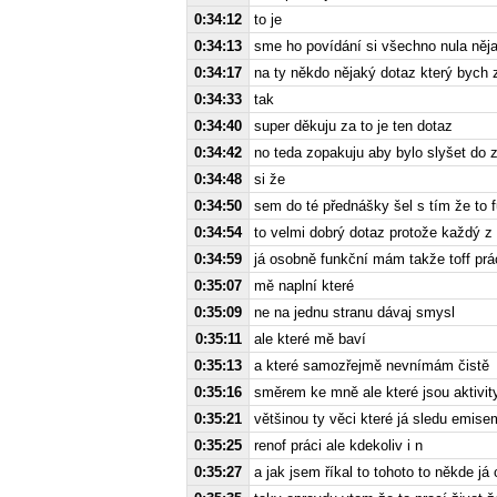
0:34:12
to je
0:34:13
sme ho povídání si všechno nula něj
0:34:17
na ty někdo nějaký dotaz který bych
0:34:33
tak
0:34:40
super děkuju za to je ten dotaz
0:34:42
no teda zopakuju aby bylo slyšet do z
0:34:48
si že
0:34:50
sem do té přednášky šel s tím že to 
0:34:54
to velmi dobrý dotaz protože každý z 
0:34:59
já osobně funkční mám takže toff práci
0:35:07
mě naplní které
0:35:09
ne na jednu stranu dávaj smysl
0:35:11
ale které mě baví
0:35:13
a které samozřejmě nevnímám čistě
0:35:16
směrem ke mně ale které jsou aktivity
0:35:21
většinou ty věci které já sledu emise
0:35:25
renof práci ale kdekoliv i n
0:35:27
a jak jsem říkal to tohoto to někde já