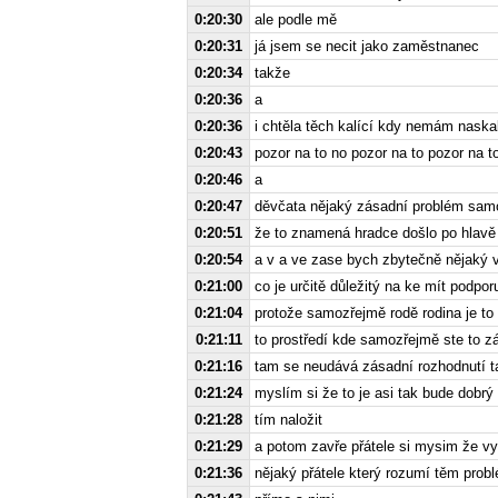
0:20:30
ale podle mě
0:20:31
já jsem se necit jako zaměstnanec
0:20:34
takže
0:20:36
a
0:20:36
i chtěla těch kalící kdy nemám naska
0:20:43
pozor na to no pozor na to pozor na t
0:20:46
a
0:20:47
děvčata nějaký zásadní problém sam
0:20:51
že to znamená hradce došlo po hlavě 
0:20:54
a v a ve zase bych zbytečně nějaký 
0:21:00
co je určitě důležitý na ke mít podpor
0:21:04
protože samozřejmě rodě rodina je to
0:21:11
to prostředí kde samozřejmě ste to z
0:21:16
tam se neudává zásadní rozhodnutí ta
0:21:24
myslím si že to je asi tak bude dobrý
0:21:28
tím naložit
0:21:29
a potom zavře přátele si mysim že vy 
0:21:36
nějaký přátele který rozumí těm probl