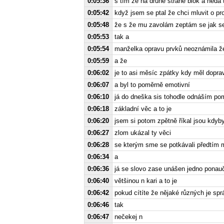
0:05:36
s tím že na druhé straně blok a nedá
0:05:42
když jsem se ptal že chci mluvit o 
0:05:48
že s že mu zavolám zeptám se jak s
0:05:53
tak a
0:05:54
manželka opravu prvků neoznámila že
0:05:59
a že
0:06:02
je to asi měsíc zpátky kdy měl doprav
0:06:07
a byl to poměrně emotivní
0:06:10
já do dneška sis tohodle odnáším po
0:06:18
základní věc a to je
0:06:20
jsem si potom zpětně říkal jsou kdyb
0:06:27
zlom ukázal ty věci
0:06:28
se kterým sme se potkávali předtím
0:06:34
a
0:06:36
já se slovo zase unášen jedno ponau
0:06:40
většinou n kari a to je
0:06:42
pokud cítíte že nějaké různých je spr
0:06:46
tak
0:06:47
nečekej n