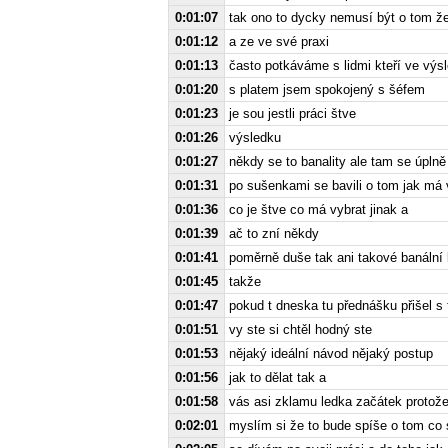
0:01:07
tak ono to dycky nemusí být o tom že
0:01:12
a ze ve své praxi
0:01:13
často potkáváme s lidmi kteří ve výs
0:01:20
s platem jsem spokojený s šéfem
0:01:23
je sou jestli práci štve
0:01:26
výsledku
0:01:27
někdy se to banality ale tam se úplně 
0:01:31
po sušenkami se bavili o tom jak má v
0:01:36
co je štve co má vybrat jinak a
0:01:39
ač to zní někdy
0:01:41
poměrně duše tak ani takové banální k
0:01:45
takže
0:01:47
pokud t dneska tu přednášku přišel s
0:01:51
vy ste si chtěl hodný ste
0:01:53
nějaký ideální návod nějaký postup
0:01:56
jak to dělat tak a
0:01:58
vás asi zklamu ledka začátek protož
0:02:01
myslím si že to bude spíše o tom co s