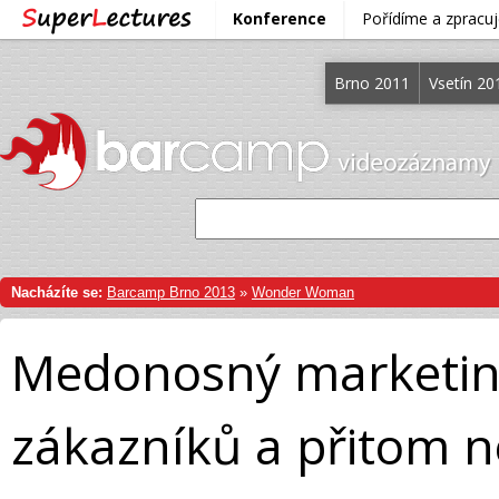
Konference
Pořídíme a zprac
Brno 2011
Vsetín 20
Nacházíte se:
Barcamp Brno 2013
»
Wonder Woman
Medonosný marketing 
zákazníků a přitom n