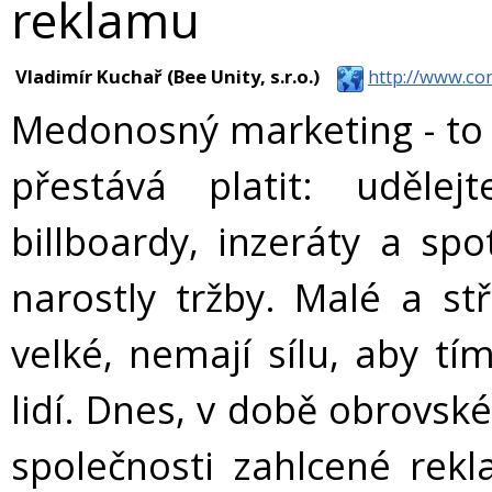
reklamu
Vladimír Kuchař (Bee Unity, s.r.o.)
http://www.co
Medonosný marketing - to j
přestává platit: uděle
billboardy, inzeráty a sp
narostly tržby. Malé a stř
velké, nemají sílu, aby tí
lidí. Dnes, v době obrovsk
společnosti zahlcené rekla