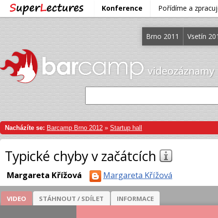
Konference
Pořídíme a zprac
Brno 2011
Vsetín 20
Nacházíte se:
Barcamp Brno 2012
»
Startup hall
Typické chyby v začátcích
Margareta Křížová
Margareta Křížová
VIDEO
STÁHNOUT / SDÍLET
INFORMACE